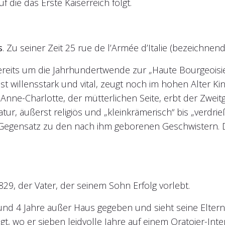
f die das Erste Kaiserreich folgt.
s
. Zu seiner Zeit 25 rue de l’Armée d’Italie (bezeichnen
reits um die Jahrhundertwende zur „Haute Bourgeoisie“
st willensstark und vital, zeugt noch im hohen Alter Ki
 Anne-Charlotte, der mütterlichen Seite, erbt der Zweitg
tur, äußerst religiös und „kleinkrämerisch“ bis „verdrie
Gegensatz zu den nach ihm geborenen Geschwistern. Der
829, der Vater, der seinem Sohn Erfolg vorlebt.
und 4 Jahre außer Haus gegeben und sieht seine Eltern 
gt, wo er sieben leidvolle Jahre auf einem Oratoier-Inter