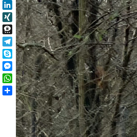
Email
LinkedIn
XING
Threema
Telegram
Skype
Messenger
WhatsApp
Teilen