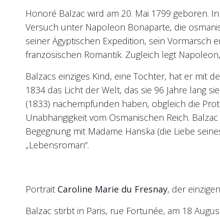
Honoré Balzac wird am 20. Mai 1799 geboren. In d
Versuch unter Napoleon Bonaparte, die osmanis
seiner Ägyptischen Expedition, sein Vormarsch e
französischen Romantik. Zugleich legt Napoleon,
Balzacs einziges Kind, eine Tochter, hat er mit d
1834 das Licht der Welt, das sie 96 Jahre lang
(1833) nachempfunden haben, obgleich die Protag
Unabhängigkeit vom Osmanischen Reich. Balzac pu
Begegnung mit Madame Hanska (die Liebe seines L
„Lebensroman“.
Portrait
Caroline Marie du Fresnay
, der einzige
Balzac stirbt in Paris, rue Fortunée, am 18 Augu