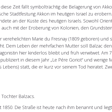
iese Zeit fällt symbolträchtig die Belagerung von Akko
che Stadtfestung Akkon im heutigen Israel zu erober
ndete an der Küste des heutigen Israels. Sowohl Orient
 auch mit der Eroberung von Kolonien, den Grundstein 
er verehelichten Marie du Fresnay (1809 geboren) und selb
 sieht. Dem Leben der mehrfachen Mutter soll Balzac d
onistin hier kinderlos bleibt und früh verwitwet. Am 7
bliziert in diesem Jahr „Le Pére Goriot“ und wenige Mo
ebens) statt, die er kurz vor seinem Tod heiratet. Zw
n Tochter Balzacs.
st 1850. Die Straße ist heute nach ihm benannt und lie