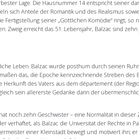
bester Lage. Die Hausnummer 14 entspricht seiner da
geln sich Anteile der Romantik und des Realismus sowie
e Fertigstellung seiner „Göttlichen Komödie“ ringt, so
n. Zweig erreicht das 51. Lebensjahr, Balzac sind zehn
iche Leben. Balzac wurde posthum durch seinen Ruhm ge
hermaßen das, die Epoche kennzeichnende Streben des
ische Herkunft des Vaters aus dem département (der R
gleich sein allererste Gedanke darin der übermenschlic
 hat noch zehn Geschwister – eine Normalität in dieser 
r verhaftet, als Balzac die Universität der Rechte in Par
meister einer Kleinstadt bewegt und motiviert ihn; er 