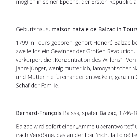
möglich in seiner Epoche, der Ersten Republik, au
Geburtshaus,
maison natale de Balzac in Tour
1799 in Tours geboren, gehört Honoré Balzac be
zweifellos ein Gewinner der Großen Revolution, i
verkörpert die „Konzentration des Willens“ . Von
Jahre jünger, wenig mütterlich, lamoyantischer Na
und Mutter nie füreinander entwickeln, ganz im 
Schaf der Familie.
Bernard-François
Balssa, später
Balzac
, 1746-1
Balzac wird sofort einer „Amme überantwortet“ 
nach Vendôme, das an der Loir (nicht la Loire) lie