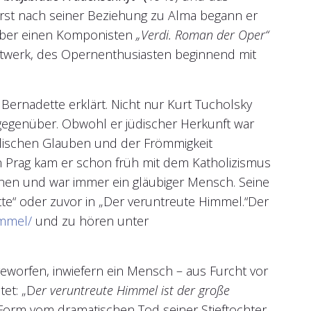
erst nach seiner Beziehung zu Alma begann er
 über einen Komponisten
„Verdi. Roman der Oper“
amtwerk, des Opernenthusiasten beginnend mit
 Bernadette erklärt. Nicht nur Kurt Tucholsky
 gegenüber. Obwohl er jüdischer Herkunft war
olischen Glauben und der Frömmigkeit
in Prag kam er schon früh mit dem Katholizismus
en und war immer ein gläubiger Mensch. Seine
te“ oder zuvor in „Der veruntreute Himmel.“Der
immel/
und zu hören unter
eworfen, inwiefern ein Mensch – aus Furcht vor
tet: „D
er veruntreute Himmel ist der große
h -Form vom dramatischen Tod seiner Stieftochter