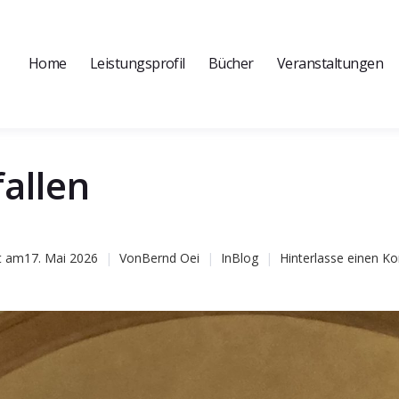
Home
Leistungsprofil
Bücher
Veranstaltungen
fallen
t am
17. Mai 2026
Von
Bernd Oei
In
Blog
Hinterlasse einen 