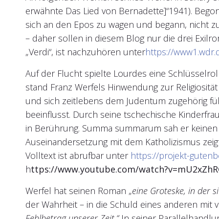
erwähnte Das Lied von Bernadette]“1941). Begon
sich an den Epos zu wagen und begann, nicht zuf
– daher sollen in diesem Blog nur die drei Exi
„Verdi“, ist nachzuhören unter
https://www1.wdr.
Auf der Flucht spielte Lourdes eine Schlüsselrol
stand Franz Werfels Hinwendung zur Religiosität
und sich zeitlebens dem Judentum zugehörig fü
beeinflusst. Durch seine tschechische Kinderfr
in Berührung. Summa summarum sah er keinen W
Auseinandersetzung mit dem Katholizismus zeigt
Volltext ist abrufbar unter
https://projekt-guten
h
ttps://www.youtube.com/watch?v=mU2xZ
Werfel hat seinen Roman „
eine Groteske, in der s
der Wahrheit – in die Schuld eines anderen mit v
Fehlbetrag unserer Zeit.“
In seiner Parallelhandlun