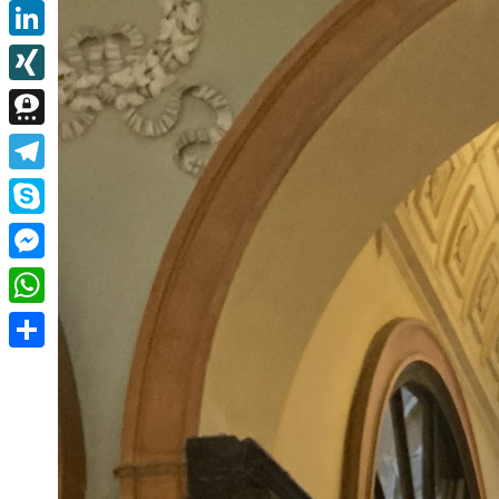
Email
LinkedIn
XING
Threema
Telegram
Skype
Messenger
WhatsApp
Teilen