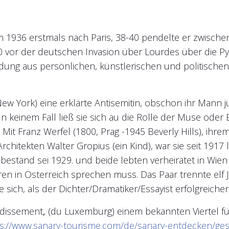
 1936 erstmals nach Paris, 38-40 pendelte er zwischen 
0 vor der deutschen Invasion über Lourdes über die Py
idung aus persönlichen, künstlerischen und politisc
New York) eine erklärte Antisemitin, obschon ihr Man
n keinem Fall ließ sie sich au die Rolle der Muse oder 
Mit Franz Werfel (1800, Prag -1945 Beverly Hills), i
hitekten Walter Gropius (ein Kind), war sie seit 1917 l
bestand sei 1929. und beide lebten verheiratet in Wie
en in Österreich sprechen muss. Das Paar trennte elf 
e sich, als der Dichter/Dramatiker/Essayist erfolgreich
ondissement
,
(du Luxemburg) einem bekannten Viertel für
s://www.sanary-tourisme.com/de/sanary-entdecken/ges