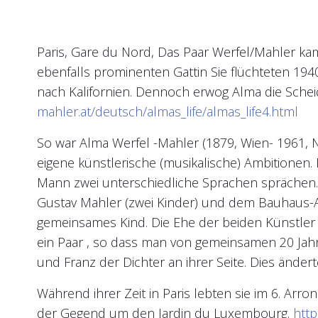
Paris, Gare du Nord, Das Paar Werfel/Mahler kam
ebenfalls prominenten Gattin Sie flüchteten 194
nach Kalifornien. Dennoch erwog Alma die Sche
mahler.at/deutsch/almas_life/almas_life4.html
So war Alma Werfel -Mahler (1879, Wien- 1961, 
eigene künstlerische (musikalische) Ambitionen. I
Mann zwei unterschiedliche Sprachen sprächen. 
Gustav Mahler (zwei Kinder) und dem Bauhaus-Arc
gemeinsames Kind. Die Ehe der beiden Künstler 
ein Paar , so dass man von gemeinsamen 20 Jahr
und Franz der Dichter an ihrer Seite. Dies ändert
Während ihrer Zeit in Paris lebten sie im 6. Arr
der Gegend um den Jardin du Luxembourg.
http