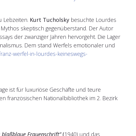
u Lebzeiten.
Kurt Tucholsky
besuchte Lourdes
m Mythos skeptisch gegenüberstand. Der Autor
ssays der zwanziger Jahren hervorgeht. Die Lager
Journalismus. Dem stand Werfels emotionaler und
anz-werfel-in-lourdes-keineswegs-
ge ist für luxuriöse Geschäfte und teure
ten französischen Nationalbibliothek im 2. Bezirk
e blaßblaue Frauenschrift“
(
1940) und das