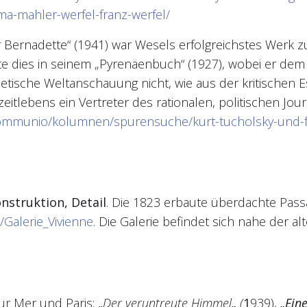
lma-mahler-werfel-franz-werfel/
 Bernadette“ (1941) war Wesels erfolgreichstes Werk z
te dies in seinem „Pyrenäenbuch“ (1927), wobei er de
hetische Weltanschauung nicht, wie aus der kritischen E
 zeitlebens ein Vertreter des rationalen, politischen 
ommunio/kolumnen/spurensuche/kurt-tucholsky-und-fr
nstruktion, Detail
. Die 1823 erbaute überdachte Passa
i/Galerie_Vivienne
. Die Galerie befindet sich nahe der al
ur Mer und Paris:
„
Der veruntreute Himmel
„
(
1
939),
„Ein