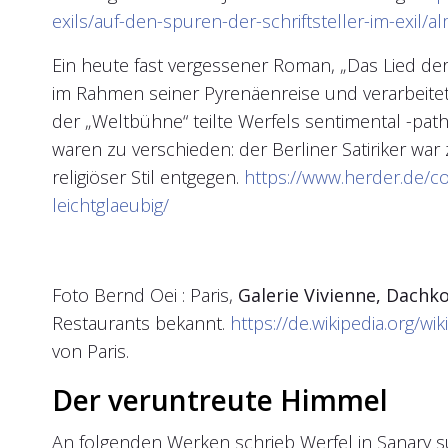
exils/auf-den-spuren-der-schriftsteller-im-exil/a
Ein heute fast vergessener Roman, „Das Lied der
im Rahmen seiner Pyrenäenreise und verarbeite
der „Weltbühne“ teilte Werfels sentimental -pat
waren zu verschieden: der Berliner Satiriker war
religiöser Stil entgegen.
https://www.herder.de/c
leichtglaeubig/
Foto Bernd Oei : Paris,
Galerie Vivienne, Dachko
Restaurants bekannt.
https://de.wikipedia.org/wik
von Paris.
Der veruntreute Himmel
An folgenden Werken schrieb Werfel in Sanary s