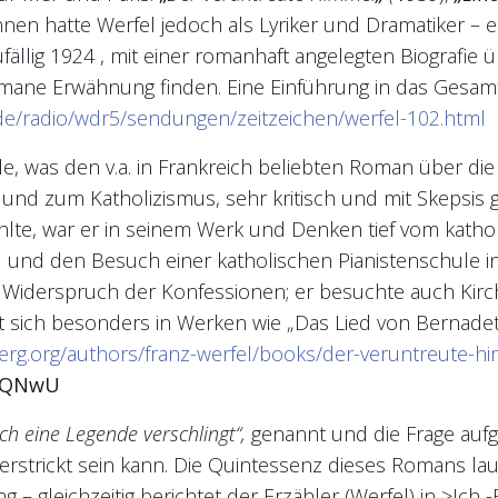
nen hatte Werfel jedoch als Lyriker und Dramatiker – 
ällig 1924 , mit einer romanhaft angelegten Biografie
lromane Erwähnung finden. Eine Einführung in das Ges
de/radio/wdr5/sendungen/zeitzeichen/werfel-102.html
le, was den v.a. in Frankreich beliebten Roman über die
 und zum Katholizismus, sehr kritisch und mit Skepsis
hlte, war er in seinem Werk und Denken tief vom kath
au und den Besuch einer katholischen Pianistenschule 
iderspruch der Konfessionen; er besuchte auch Kirch
 sich besonders in Werken wie „Das Lied von Bernadet
berg.org/authors/franz-werfel/books/der-veruntreute-h
hRQNwU
ich eine Legende verschlingt“,
genannt und die Frage aufg
erstrickt sein kann. Die Quintessenz dieses Romans lau
g – gleichzeitig berichtet der Erzähler (Werfel) in >Ic