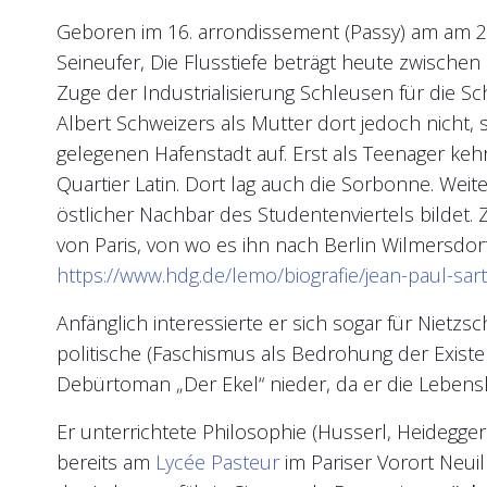
Geboren im 16. arrondissement (Passy) am am 21
Seineufer, Die Flusstiefe beträgt heute zwischen
Zuge der Industrialisierung Schleusen für die Sc
Albert Schweizers als Mutter dort jedoch nicht
gelegenen Hafenstadt auf. Erst als Teenager keh
Quartier Latin. Dort lag auch die Sorbonne. Wei
östlicher Nachbar des Studentenviertels bildet.
von Paris, von wo es ihn nach Berlin Wilmersdorf
https://www.hdg.de/lemo/biografie/jean-paul-sar
Anfänglich interessierte er sich sogar für Nietz
politische (Faschismus als Bedrohung der Exist
Debürtoman „Der Ekel“ nieder, da er die Lebensk
Er unterrichtete Philosophie (Husserl, Heidegge
bereits am
Lycée Pasteur
im Pariser Vorort Neui