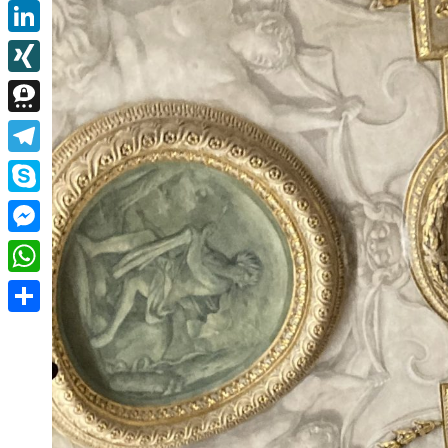
Email
LinkedIn
XING
Threema
Telegram
Skype
Messenger
WhatsApp
Teilen