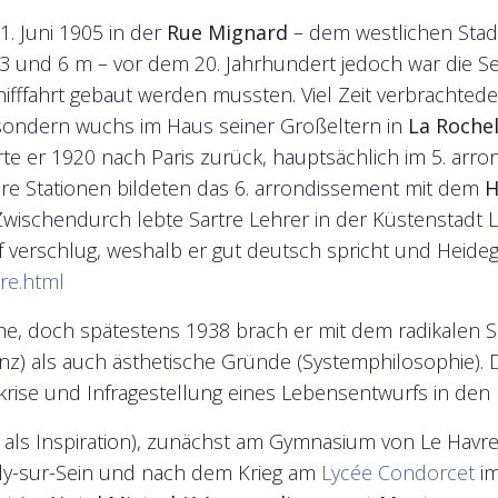
. Juni 1905 in der
Rue Mignard
– dem westlichen Stadt
 3 und 6 m – vor dem 20. Jahrhundert jedoch war die Sei
hifffahrt gebaut werden mussten. Viel Zeit verbrachted
, sondern wuchs im Haus seiner Großeltern in
La Rochel
rte er 1920 nach Paris zurück, hauptsächlich im 5. arr
tere Stationen bildeten das 6. arrondissement mit dem
H
 Zwischendurch lebte Sartre Lehrer in der Küstenstadt
 verschlug, weshalb er gut deutsch spricht und Heidegg
tre.html
sche, doch spätestens 1938 brach er mit dem radikalen S
enz) als auch ästhetische Gründe (Systemphilosophie).
rise und Infragestellung eines Lebensentwurfs in den M
r als Inspiration), zunächst am Gymnasium von Le Havr
lly-sur-Sein und nach dem Krieg am
Lycée Condorcet
im