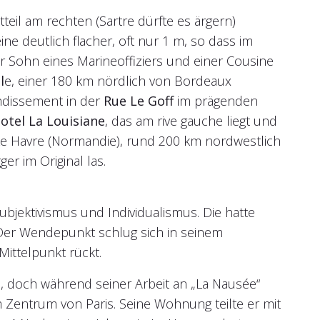
teil am rechten (Sartre dürfte es ärgern)
ne deutlich flacher, oft nur 1 m, so dass im
er Sohn eines Marineoffiziers und einer Cousine
l
e, einer 180 km nördlich von Bordeaux
ondissement in der
Rue Le Goff
im prägenden
otel La Louisiane
, das am rive gauche liegt und
 Le Havre (Normandie), rund 200 km nordwestlich
er im Original las.
ubjektivismus und Individualismus. Die hatte
 Der Wendepunkt schlug sich in seinem
ittelpunkt rückt.
e, doch während seiner Arbeit an „La Nausée“
 Zentrum von Paris. Seine Wohnung teilte er mit