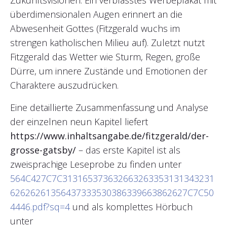
Zukunftsvisionen. Ein verblasstes Werbeplakat mit
überdimensionalen Augen erinnert an die
Abwesenheit Gottes (Fitzgerald wuchs im
strengen katholischen Milieu auf). Zuletzt nutzt
Fitzgerald das Wetter wie Sturm, Regen, große
Dürre, um innere Zustände und Emotionen der
Charaktere auszudrücken.
Eine detaillierte Zusammenfassung und Analyse
der einzelnen neun Kapitel liefert
https://www.inhaltsangabe.de/fitzgerald/der-
grosse-gatsby/
– das erste Kapitel ist als
zweisprachige Leseprobe zu finden unter
564C427C7C313165373632663263353131343231
62626261356437333530386339663862627C7C50
4446.pdf?sq=4
und als komplettes Hörbuch
unter