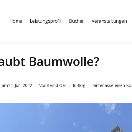
Home
Leistungsprofil
Bücher
Veranstaltungen
rlaubt Baumwolle?
t am
14. Juni 2022
Von
Bernd Oei
In
Blog
Hinterlasse einen 