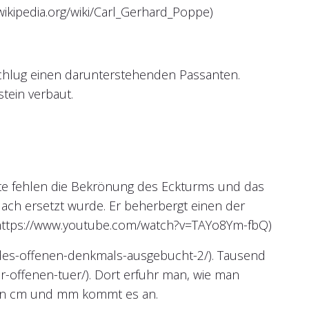
ikipedia.org/wiki/Carl_Gerhard_Poppe)
schlug einen darunterstehenden Passanten.
tein verbaut.
e fehlen die Bekrönung des Eckturms und das
dach ersetzt wurde. Er beherbergt einen der
. (https://www.youtube.com/watch?v=TAYo8Ym-fbQ)
g-des-offenen-denkmals-ausgebucht-2/). Tausend
-offenen-tuer/). Dort erfuhr man, wie man
 den cm und mm kommt es an.