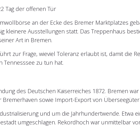
22 Tag der offenen Tür
wollbörse an der Ecke des Bremer Marktplatzes gebau
g kleinere Ausstellungen statt. Das Treppenhaus best
seiner Art in Bremen.
ührt zur Frage, wieviel Toleranz erlaubt ist, damit die 
n Tennesssee zu tun hat.
Gründung des Deutschen Kaiserreiches 1872. Bremen wa
 Bremerhaven sowie Import-Export von Überseegütern 
dustrialisierung und um die Jahrhundertwende. Etwa e
stadt umgeschlagen. Rekordhoch war unmittelbar vor 