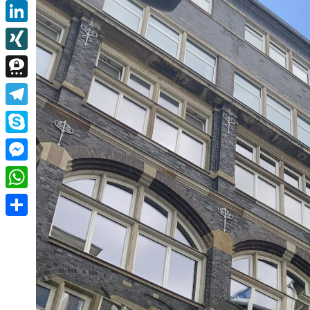
Email
LinkedIn
XING
Threema
Telegram
Skype
Messenger
WhatsApp
Teilen