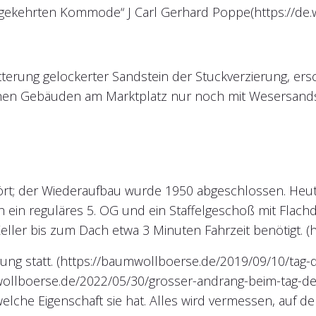
umgekehrten Kommode“ J Carl Gerhard Poppe(https://de.w
tterung gelockerter Sandstein der Stuckverzierung, er
chen Gebäuden am Marktplatz nur noch mit Wesersands
t; der Wiederaufbau wurde 1950 abgeschlossen. Heut
h ein reguläres 5. OG und ein Staffelgeschoß mit Flach
Keller bis zum Dach etwa 3 Minuten Fahrzeit benötigt
igung statt. (https://baumwollboerse.de/2019/09/10/ta
wollboerse.de/2022/05/30/grosser-andrang-beim-tag-der
welche Eigenschaft sie hat. Alles wird vermessen, auf