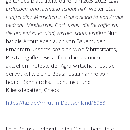
geltendes Blatt, titelte daher am 20.5. 2023: „
Ein
Erdbeben, und niemand schaut hin
“. Weiter: „
Ein
Fünftel aller Menschen in Deutschland ist von Armut
bedroht. Mindestens. Doch selbst die Betroffenen,
die am lautesten sind, werden kaum gehört
.“ Nun
hat die Armut eben auch von Bauern, den
Ernährern unseres sozialen Wohlfahrtsstaates,
Besitz ergriffen. Bis auf die damals noch nicht
aktuellen Proteste der Agrarwirtschaft liest sich
der Artikel wie eine Bestandsaufnahme von
heute: Bahnstreiks, Flüchtlings- und
Kriegsdebatten, Chaos.
https://taz.de/Armut-in-Deutschland/!5933
Foto Belinda Helmert: Totes Gleis, überflutete