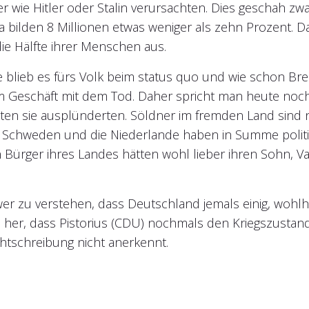
 wie Hitler oder Stalin verursachten. Dies geschah zwar
a bilden 8 Millionen etwas weniger als zehn Prozent.
ie Hälfte ihrer Menschen aus.
blieb es fürs Volk beim status quo und wie schon Brec
vom Geschäft mit dem Tod. Daher spricht man heute noc
ten sie ausplünderten. Söldner im fremden Land sind n
 Schweden und die Niederlande haben in Summe polit
 Bürger ihres Landes hätten wohl lieber ihren Sohn, Va
wer zu verstehen, dass Deutschland jemals einig, wohl
ate her, dass Pistorius (CDU) nochmals den Kriegszustand
chtschreibung nicht anerkennt.