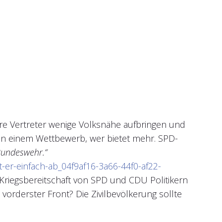
hre Vertreter wenige Volksnähe aufbringen und
in einem Wettbewerb, wer bietet mehr. SPD-
Bundeswehr.“
t-er-einfach-ab_04f9af16-3a66-44f0-af22-
riegsbereitschaft von SPD und CDU Politikern
vorderster Front? Die Zivilbevölkerung sollte