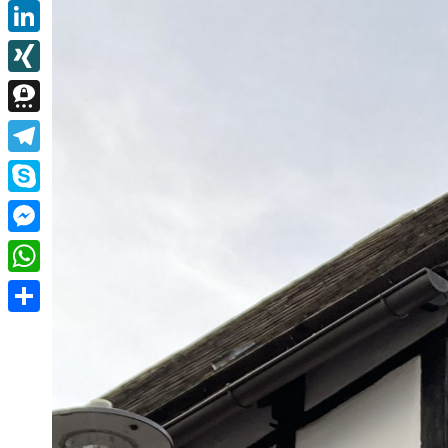
Email
LinkedIn
XING
Threema
Telegram
Skype
Messenger
WhatsApp
Teilen