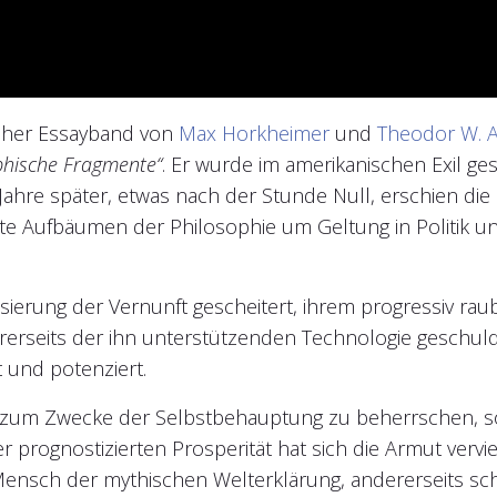
scher Essayband von
Max Horkheimer
und
Theodor W. 
phische Fragmente“
. Er wurde im amerikanischen Exil ge
Jahre später, etwas nach der Stunde Null, erschien die
tzte Aufbäumen der Philosophie um Geltung in Politik 
isierung der Vernunft gescheitert, ihrem progressiv 
ererseits der ihn unterstützenden Technologie geschuld
t und potenziert.
r zum Zwecke der Selbstbehauptung zu beherrschen, so
prognostizierten Prosperität hat sich die Armut verviel
ensch der mythischen Welterklärung, andererseits schl