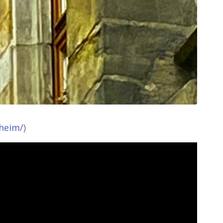
sheim/
)