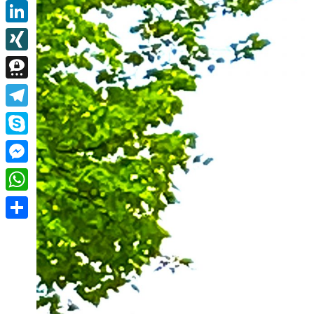
Email
LinkedIn
XING
Threema
Telegram
Skype
Messenger
WhatsApp
Teilen