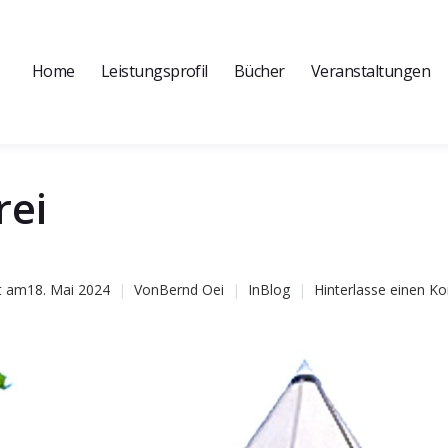
Home
Leistungsprofil
Bücher
Veranstaltungen
rei
t am
18. Mai 2024
Von
Bernd Oei
In
Blog
Hinterlasse einen 