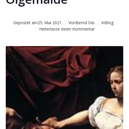
Gepostet am
25. Mai 2021
Von
Bernd Oei
In
Blog
Hinterlasse einen Kommentar