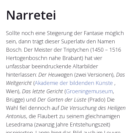
Narretei
Sollte noch eine Steigerung der Fantasie möglich
sein, dann trägt dieser Superlativ den Namen
Bosch. Der Meister der Triptychen (1450 – 1516
Hertogenboschn nahe Brabant) hat vier
unfassbar beeindruckende Altarbilder
hinterlassen:
Der Heuwa
gen (zwei Versionen),
Das
Weltgericht
(
Akademie der bildenden Künste
,
Wien),
Das letzte Gericht
(
Groeningemuseum
,
Brügge) und
Der Garten der Lüste
(Prado) Die
Wahl fiel dennoch auf
Die Versuchung des Heiligen
Antonius
, die Flaubert zu seinem gleichnamigen
Lesedrama (zwanzig Jahre Entstehungszeit)
inspirierten. Lange hing das Bild auch im Louvre,