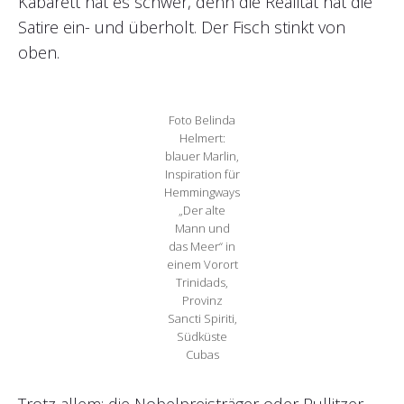
Kabarett hat es schwer, denn die Realität hat die
Satire ein- und überholt. Der Fisch stinkt von
oben.
Foto Belinda
Helmert:
blauer Marlin,
Inspiration für
Hemmingways
„Der alte
Mann und
das Meer“ in
einem Vorort
Trinidads,
Provinz
Sancti Spiriti,
Südküste
Cubas
Trotz allem: die Nobelpreisträger oder Pullitzer-