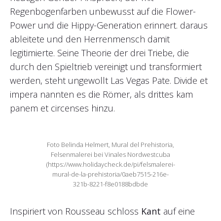
Regenbogenfarben unbewusst auf die Flower-
Power und die Hippy-Generation erinnert. daraus
ableitete und den Herrenmensch damit
legitimierte. Seine Theorie der drei Triebe, die
durch den Spieltrieb vereinigt und transformiert
werden, steht ungewollt Las Vegas Pate. Divide et
impera nannten es die Römer, als drittes kam
panem et circenses hinzu.
Foto Belinda Helmert, Mural del Prehistoria,
Felsenmalerei bei Vinales Nordwestcuba
(https://www.holidaycheck.de/pi/felsmalerei-
mural-de-la-prehistoria/0aeb7515-216e-
321b-8221-f8e0188bdbde
Inspiriert von Rousseau schloss
Kant
auf eine