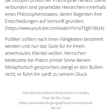
die Disziplin politischer Philosophie heraus. Damit
verbunden sind pyramidale Hierarchien innerhalb
eines Philosophenstaates, deren Regenten ihre
Entscheidungen auf Vernunft gründen.
(https://www.youtube.com/watch?v=si7EgK186zk)
Poltiker sollten nach ihren Fähigkeiten bestimmt
werden und nur das Gute für ihr ihnen
anvertrautes Klientel wollen. Herrschen
bedeutete bei Platon primär Sinne dienen.
Metaphorisch gesprochen zwingt er den Bullen
nicht, er führt ihn sanft zu seinem Glück.
Foto Belinda Helmert, Rindzüchter in Vinales,
Pinar del Rio, Cuba
(https://www.kuba.de/geographie/provinzen/pinar-
del-rio/