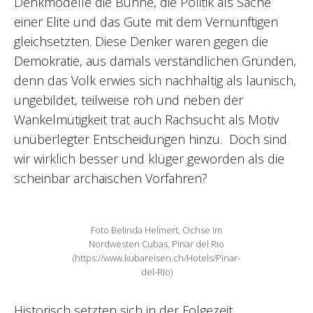
Denkmodelle die Bühne, die Politik als Sache
einer Elite und das Gute mit dem Vernünftigen
gleichsetzten. Diese Denker waren gegen die
Demokratie, aus damals verständlichen Gründen,
denn das Volk erwies sich nachhaltig als launisch,
ungebildet, teilweise roh und neben der
Wankelmütigkeit trat auch Rachsucht als Motiv
unüberlegter Entscheidungen hinzu. Doch sind
wir wirklich besser und klüger geworden als die
scheinbar archaischen Vorfahren?
Foto Belinda Helmert, Ochse Im
Nordwesten Cubas, Pinar del Rio
(https://www.kubareisen.ch/Hotels/Pinar-
del-Rio)
Historisch setzten sich in der Folgezeit