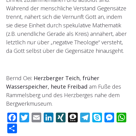
Während der menschliche Verstand Gegensätze
trennt, nähert sich die Vernunft Gott an, indem
sie diese Einheit durch spekulative Mathematik
(z.B. unendliche Gerade als Kreis) annähert, aber
letztlich nur über „negative Theologie“ versteht,
da Gott selbst über die Gegensätze hinausgeht.
Bernd Oei:
Herzberger Teich, früher
Wasserspeicher, heute Freibad
am Fuße des
Rammelsberg und des Herzberges nahe dem
Bergwerkmuseum.
F
T
E
Li
XI
T
T
S
M
W
ac
wi
m
n
N
hr
el
ky
e
h
T