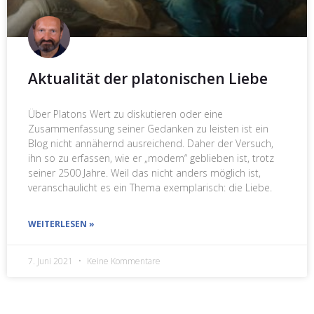
Aktualität der platonischen Liebe
Über Platons Wert zu diskutieren oder eine
Zusammenfassung seiner Gedanken zu leisten ist ein
Blog nicht annähernd ausreichend. Daher der Versuch,
ihn so zu erfassen, wie er „modern“ geblieben ist, trotz
seiner 2500 Jahre. Weil das nicht anders möglich ist,
veranschaulicht es ein Thema exemplarisch: die Liebe.
WEITERLESEN »
7. Juni 2021
Keine Kommentare