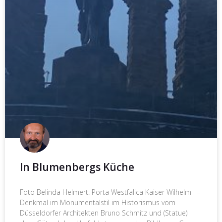
In Blumenbergs Küche
Foto Belinda Helmert: Porta Westfalica Kaiser Wilhelm I –
Denkmal im Monumentalstil im Historismus vom
Düsseldorfer Architekten Bruno Schmitz und (Statue)