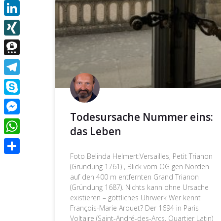
Email
LinkedIn
XING
Threema
Telegram
Skype
Todesursache Nummer eins:
Messenger
das Leben
WhatsApp
Foto Belinda Helmert:Versailles, Petit Trianon
Teilen
(Gründung 1761) , Blick vom OG gen Norden
auf den 400 m entfernten Grand Trianon
(Gründung 1687). Nichts kann ohne Ursache
existieren – göttliches Uhrwerk Wer kennt
François-Marie Arouet? Der 1694 in Paris
Voltaire (Saint-André-des-Arcs, Quartier Latin)