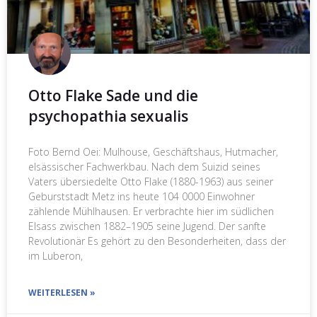
Otto Flake Sade und die
psychopathia sexualis
Foto Bernd Oei: Mulhouse, Geschäftshaus, Hutmacher,
elsässischer Fachwerkbau. Nach dem Suizid seines
Vaters übersiedelte Otto Flake (1880-1963) aus seiner
Geburststadt Metz ins heute 104 0000 Einwohner
zählende Mühlhausen. Er verbrachte hier im südlichen
Elsass zwischen 1882–1905 seine Jugend. Der sanfte
Revolutionär Es gehört zu den Besonderheiten, dass der
im Luberon,
WEITERLESEN »