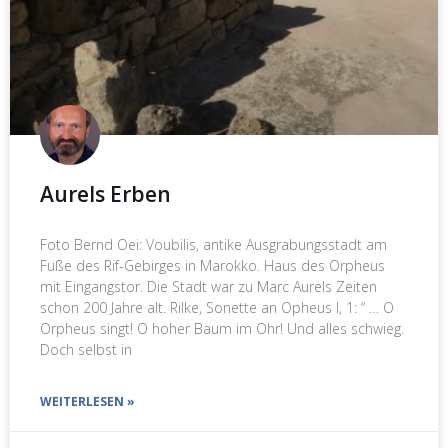
Aurels Erben
Foto Bernd Oei: Voubilis, antike Ausgrabungsstadt am
Fuße des Rif-Gebirges in Marokko. Haus des Orpheus
mit Eingangstor. Die Stadt war zu Marc Aurels Zeiten
schon 200 Jahre alt. Rilke, Sonette an Opheus I, 1: “ … O
Orpheus singt! O hoher Baum im Ohr! Und alles schwieg.
Doch selbst in
WEITERLESEN »