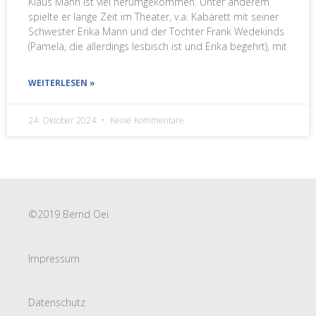
Klaus Mann ist viel herumgekommen. Unter anderem
spielte er lange Zeit im Theater, v.a. Kabarett mit seiner
Schwester Erika Mann und der Tochter Frank Wedekinds
(Pamela, die allerdings lesbisch ist und Erika begehrt), mit
WEITERLESEN »
24. Oktober 2024
Keine Kommentare
©2019 Bernd Oei
Impressum
Datenschutz