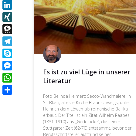
Email
LinkedIn
XING
Threema
Telegram
Skype
Es ist zu viel Lüge in unserer
Messenger
Literatur
WhatsApp
Foto Belinda Helmert: Secco-Wandmalerei in
Teilen
St. Blasii, älteste Kirche Braunschweigs, unter
Heinrich dem Löwen als romanische Bailika
erbaut. Der Titel ist ein Zitat Wilhelm Raabes,
(1831-1910) aus „Gedelöcke“, die seiner
Stuttgarter Zeit (62-70) entstammt, bevor der
Berufsschriftsteller aufgrund seiner