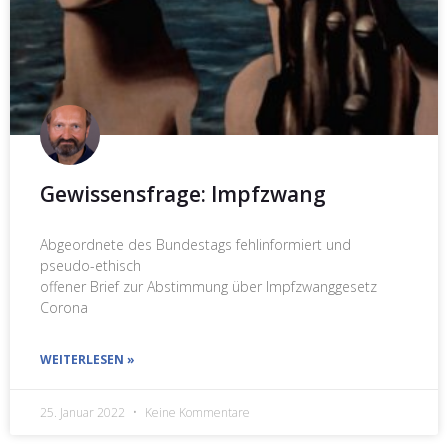
Gewissensfrage: Impfzwang
Abgeordnete des Bundestags fehlinformiert und
pseudo-ethisch
offener Brief zur Abstimmung über Impfzwanggesetz
Corona
WEITERLESEN »
25. Januar 2022
Keine Kommentare