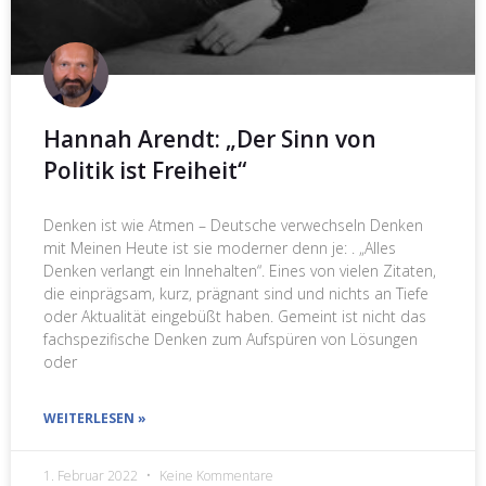
Hannah Arendt: „Der Sinn von
Politik ist Freiheit“
Denken ist wie Atmen – Deutsche verwechseln Denken
mit Meinen Heute ist sie moderner denn je: . „Alles
Denken verlangt ein Innehalten“. Eines von vielen Zitaten,
die einprägsam, kurz, prägnant sind und nichts an Tiefe
oder Aktualität eingebüßt haben. Gemeint ist nicht das
fachspezifische Denken zum Aufspüren von Lösungen
oder
WEITERLESEN »
1. Februar 2022
Keine Kommentare