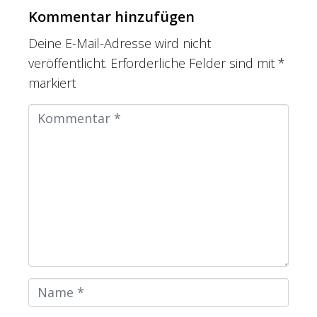
k
er
p
Kommentar hinzufügen
p
Deine E-Mail-Adresse wird nicht
veröffentlicht.
Erforderliche Felder sind mit
*
markiert
K
o
m
m
e
n
t
a
r
N
*
a