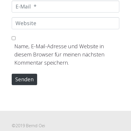
m
E
e
-
*
M
W
a
e
i
b
l
s
Name, E-Mail-Adresse und Website in
*
i
diesem Browser für meinen nächsten
t
Kommentar speichern.
e
Senden
©2019 Bernd Oei