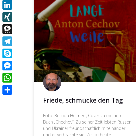
Email
LinkedIn
XING
Threema
Telegram
Skype
Messenger
WhatsApp
Friede, schmücke den Tag
Teilen
Foto: Belinda Helmert, Cover zu meinem
Buch „Chechov“. Zu seiner Zeit lebten Russen
und Ukrainer freundschaftlich miteinander
und er verbrachte viel Zeit in heute